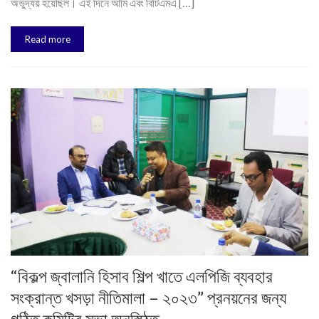
অভুদ্যয় হয়েছিল। এই দিনে আমি এবং বিটিএমএ […]
Read more
“বিকল্প জ্বালানি হিসাব শিল্প খাতে এলপিজি ব্যবহার
সংক্রান্ত খসড়া নীতিমালা – ২০২৩” প্রনয়নের জন্য
গঠিত কমিটির সভা অনূস্ঠিত