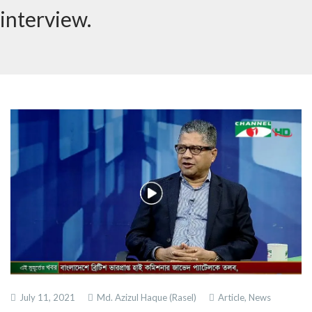
interview.
July 11, 2021
Md. Azizul Haque (Rasel)
Article,
News