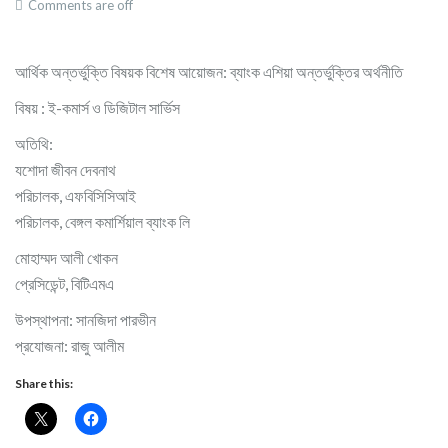
Comments are off
আর্থিক অন্তর্ভুক্তি বিষয়ক বিশেষ আয়োজন: ব্যাংক এশিয়া অন্তর্ভুক্তির অর্থনীতি
বিষয় : ই-কমার্স ও ডিজিটাল সার্ভিস
অতিথি:
যশোদা জীবন দেবনাথ
পরিচালক, এফবিসিসিআই
পরিচালক, বেঙ্গল কমার্শিয়াল ব্যাংক লি
মোহাম্মদ আলী খোকন
প্রেসিডেন্ট, বিটিএমএ
উপস্থাপনা: সানজিদা পারভীন
প্রযোজনা: রাজু আলীম
Share this: