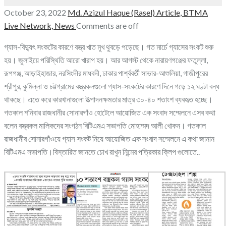
October 23, 2022
Md. Azizul Haque (Rasel)
Article,
BTMA
Live Network,
News
Comments are off
গ্যাস-বিদ্যুৎ সংকটের কারণে বস্ত্র খাত মুখ থুবড়ে পড়েছে। গত মার্চে গ্যাসের সংকট শুরু
হয়। জুলাইয়ে পরিস্থিতি আরো খারাপ হয়। আর আগস্ট থেকে নারায়ণগঞ্জের ফতুল্লা,
রূপগঞ্জ, আড়াইহাজার, নরসিংদীর মাধবদী, ঢাকার পার্শ্ববর্তী সাভার-আশুলিয়া, গাজীপুরের
শ্রীপুর, কুমিল্লা ও চট্টগ্রামের বস্ত্রকলগুলো গ্যাস-সংকটের কারণে দিনে গড়ে ১২ ঘণ্টা বন্ধ
থাকছে। এতে করে কারখানাগুলো উত্পাদনক্ষমতার মাত্র ৩০-৪০ শতাংশ ব্যবহৃত হচ্ছে।
গতকাল শনিবার রাজধানীর সোনারগাঁও হোটেলে আয়োজিত এক সংবাদ সম্মেলনে এসব কথা
বলেন বস্ত্রকল মালিকদের সংগঠন বিটিএমএ সভাপতি মোহাম্মদ আলী খোকন। গতকাল
রাজধানীর সোনারগাঁওয়ে গ্যাস সংকট নিয়ে আয়োজিত এক সংবাদ সম্মেলনে এ কথা জানান
বিটিএমএ সভাপতি।বিস্তারিত জানতে চোখ রাখুন নিন্মের পত্রিকার ক্লিপ গুলোতে..