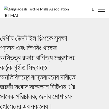
দেশীয় টেক্সটাইল শিল্পকে সুরক্ষা
প্রদান এবং স্পিনিং খাতের
অস্তিত্ব রক্ষায় বাণিজ্য মন্ত্রণালয়
কর্তৃক গৃহীত সিদ্ধান্ত
অনতিবিলম্বে বাস্তবায়নের দাবীতে
জরুরী সংবাদ সম্মেলনে বিটিএমএ’র
সাবেক পরিচালক, জনাব মোশারফ
হোসেনের এর বক্তব্য।