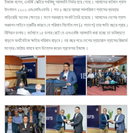
ইজাজ বলেন, এনার্জি সেক্টরে সবকিছু আমদানি নির্ভর হয়ে গেছে। আমাদের বর্তমান গ্যাস
উৎপাদন ২২০২ এমএমসিএফডি। গত ৫ বছরে আমরা সমপরিমাণ গ্যাসের ব্যবহার
বাড়িয়েছি অনেক ক্ষেত্রে। ফলে সরবরাহে সংকট তৈরি হয়েছে। আমাদের দেশের গ্যাস
সঞ্চালন লাইনে ত্রুটির কারনে যে পরিমান সিস্টেম লস (৫ শতাংশ) তার ক্ষতি বছরে প্রায় ১
বিলিয়ন ডলার। বর্তমানে ১৫ ডলার রেটে যে এলএনজি আমদানি করা হচ্ছে তা ভবিষ্যতে
বাড়লে অর্থনৈতিক ক্ষতির পরিমান বাড়বে। নয় বছর পরে দেশের ন্যাচারাল গ্যাসের রিজার্ভ
শুন্যের কোঠায় নামবে বলে উল্লেখ করেন প্রফেসর ইজাজ।