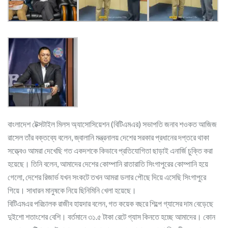
বাংলাদেশ টেক্সটাইল মিলস অ্যাসোসিয়েশন (বিটিএমএর) সভাপতি জনাব শওকত আজিজ
রাসেল তাঁর বক্তব্যে বলেন, জ্বালানি মন্ত্রনালয় দেশের সরকার প্রধানের দপ্তরে থাকা
সত্ত্বেও আমরা দেখেছি গত একদশকে কিভাবে প্রতিযোগিতা ছাড়াই এনার্জি চুক্তি করা
হয়েছে। তিনি বলেন, আমাদের দেশের কোম্পানি রাতারাতি সিংগাপুরের কোম্পানি হয়ে
গেলো, দেশের রিজার্ভ যখন সংকটে তখন আমরা ডলার পৌছে দিয়ে এসেছি সিংগাপুরে
গিয়ে। সাধারন মানুষকে নিয়ে ছিনিমিনি খেলা হয়েছে।
বিটিএমএর পরিচালক রাজীব হায়দার বলেন, গত কয়েক বছরে শিল্পে গ্যাসের দাম বেড়েছে
দুইশো শতাংশের বেশি। বর্তমানে ৩১.৫ টাকা রেটে গ্যাস কিনতে হচ্ছে আমাদের। কোন