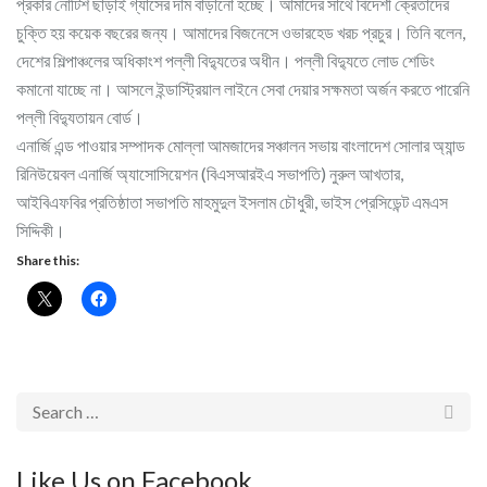
প্রকার নোটিশ ছাড়াই গ্যাসের দাম বাড়ানো হচ্ছে। আমাদের সাথে বিদেশী ক্রেতাদের
চুক্তি হয় কয়েক বছরের জন্য। আমাদের বিজনেসে ওভারহেড খরচ প্রচুর। তিনি বলেন,
দেশের শিল্পাঞ্চলের অধিকাংশ পল্লী বিদ্যুতের অধীন। পল্লী বিদ্যুতে লোড শেডিং
কমানো যাচ্ছে না। আসলে ইন্ডাস্ট্রিয়াল লাইনে সেবা দেয়ার সক্ষমতা অর্জন করতে পারেনি
পল্লী বিদ্যুতায়ন বোর্ড।
এনার্জি এন্ড পাওয়ার সম্পাদক মোল্লা আমজাদের সঞ্চালন সভায় বাংলাদেশ সোলার অ্যান্ড
রিনিউয়েবল এনার্জি অ্যাসোসিয়েশন (বিএসআরইএ সভাপতি) নুরুল আখতার,
আইবিএফবির প্রতিষ্ঠাতা সভাপতি মাহমুদুল ইসলাম চৌধুরী, ভাইস প্রেসিডেন্ট এমএস
সিদ্দিকী।
Share this:
Like Us on Facebook