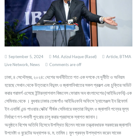
September 5, 2024
Md. Azizul Haque (Rasel)
Article,
BTMA
Live Network,
News
Comments are off
ঢাকা, ৪ সেপ্টেম্বর, ২০২৪: দেশের অর্থনীতিতে গত এক দশকে যে দূর্নীতি ও অনিয়ম
হয়েছে সেখান থেকে উত্তরনে বিদ্যুৎ ও জ্বালানিখাতের সকল প্রকল্প এবং চুক্তির অডিট
করার পরামর্শ এসেছে ইন্টারন্যাশনাল বিজনেস ফোরাম অব বাংলাদেশের (আইবিএফবি) এক
সেমিনার থেকে । বুধবার ঢাকার তেজগাঁও আইবিএফবি অফিসে ‘চ্যালেঞ্জস ইন রিফোর্ম
ইন এনার্জি এন্ড পাওয়ার সেক্টর’ শীর্ষক সেমিনারে বক্তারা বিদ্যুৎ ও জ্বালানি পন্যের মূল্য
নির্ধারণে গণ-শুনানী পুন:রায় চালু করার প্রয়াসকে স্বাগত জানান।
অনুষ্ঠানে বিশেষ অতিথি হিসেবে উপস্থিত ছিলেন সাবেক তত্ত্বাবধায়ক সরকারের জ্বালানি
উপদেষ্টা ও বুয়েটের অধ্যাপক ড. ম. তামিম। মুল প্রবন্ধ উপস্থাপন করেন সাবেক