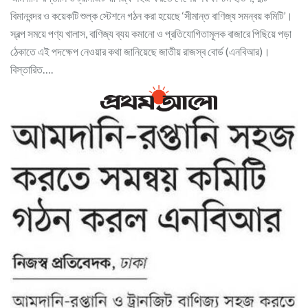
বিমানবন্দর ও কয়েকটি শুল্ক স্টেশনে গঠন করা হয়েছে ‘সীমান্ত বাণিজ্য সমন্বয় কমিটি’।
স্বল্প সময়ে পণ্য খালাস, বাণিজ্য ব্যয় কমানো ও প্রতিযোগিতামূলক বাজারে পিছিয়ে পড়া
ঠেকাতে এই পদক্ষেপ নেওয়ার কথা জানিয়েছে জাতীয় রাজস্ব বোর্ড (এনবিআর)।
বিস্তারিত….