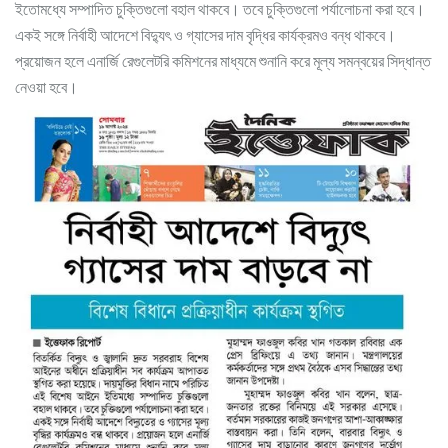
ইতোমধ্যে সম্পাদিত চুক্তিগুলো বহাল থাকবে। তবে চুক্তিগুলো পর্যালোচনা করা হবে।
একই সঙ্গে নির্বাহী আদেশে বিদ্যুৎ ও গ্যাসের দাম বৃদ্ধির কার্যক্রমও বন্ধ থাকবে।
প্রয়োজন হলে এনার্জি রেগুলেটরি কমিশনের মাধ্যমে শুনানি করে মূল্য সমন্বয়ের সিদ্ধান্ত
নেওয়া হবে।