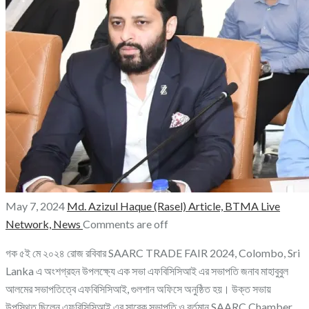
May 7, 2024
Md. Azizul Haque (Rasel)
Article,
BTMA Live
Network,
News
Comments are off
গক ৫ই মে ২০২৪ রোজ রবিবার SAARC TRADE FAIR 2024, Colombo, Sri
Lanka এ অংশগ্রহন উপলক্ষ্যে এক সভা এফবিসিসিআই এর সভাপতি জনাব মাহাবুবুল
আলমের সভাপতিত্বে এফবিসিসিআই, গুলশান অফিসে অনুষ্ঠিত হয়। উক্ত সভায়
উপস্থিত ছিলেন এফবিসিসিআই এর সাবেক সভাপতি ও বর্তমান SAARC Chamber