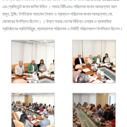
এর প্রেসিডেন্ট জনাব জসিম উদ্দিন । সভায় বিটিএমএ পরিচালক জনাব আবদুল্লাহ আল
মামুন, ইন্জি: ইশতিয়াক আহমেদ সৈকত ও প্রাক্তন পরিচালক জনাব আবদুল্লাহ মো.
জোবায়ের উপস্থিত ছিলেন। । উক্ত সভায় দেশের বিভিন্ন চেম্বার ও ব্যবসায়িক
প্রতিষ্ঠানের প্রতিনিধিবৃন্দ, ব্যবস্থাপনা পরিচালক ও নির্বাহী পরিচালকগণ উপস্থিত ছিলেন।